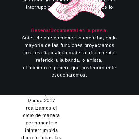
interrupciones y como nunca antes lo
sentiste.
Reseña/Documental en la previa.
Antes de que comience la escucha, en la
mayoría de las funciones proyectamos
Nos encontramos
una reseña o algún material documental
en la ciudad de
referido a la banda, o artista,
Córdoba, en el
el álbum o el género que posteriormente
barrio e
Cofico
en
escucharemos.
la hermosa
Casa
Astral
(Sucre
1545).
Desde 2017
realizamos el
ciclo de manera
permanente e
ininterrumpida
durante todas las