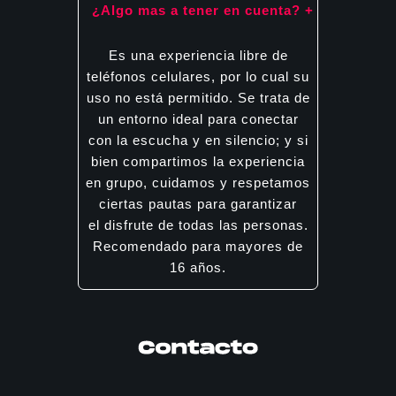
En Córdoba tenemos barra de
En caso de no poder asistir
¿Algo mas a tener en cuenta? +
bebidas y cocktails muy ricos!
puedes transferir tus tickets
En Barcelona puedes encontrar
a quien si pueda!
Es una experiencia libre de
una barra con cervezas
teléfonos celulares, por lo cual su
o copa de vino para sumar a tu
uso no está permitido. Se trata de
experiencia.
un entorno ideal para conectar
En ambos lugares no se vende
con la escucha y en silencio; y si
comida.
bien compartimos la experiencia
en grupo, cuidamos y respetamos
ciertas pautas para garantizar
el disfrute de todas las personas.
Recomendado para mayores de
16 años.